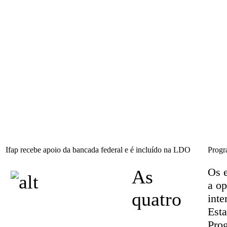
Ifap recebe apoio da bancada federal e é incluído na LDO
Progr
Os e
As
a op
quatro
inte
Est
Pro