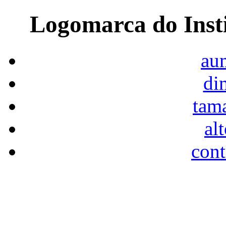
Logomarca do Inst
aum
di
tam
al
cont