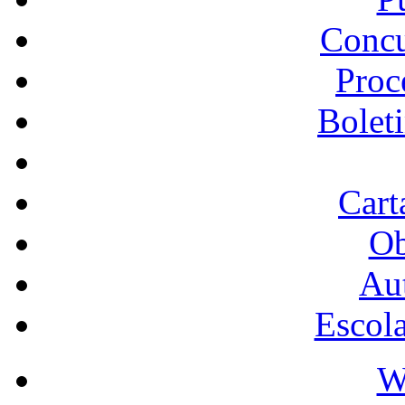
Concu
Proc
Bolet
Cart
Ob
Au
Escol
W