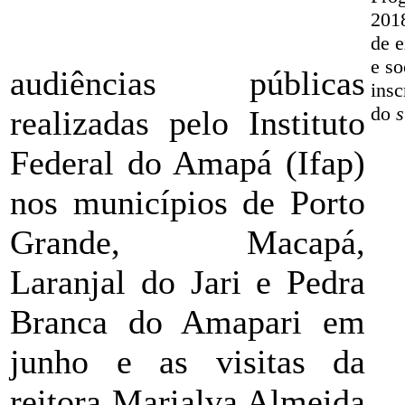
2018
de e
e so
audiências públicas
insc
do
s
realizadas pelo Instituto
Federal do Amapá (Ifap)
nos municípios de Porto
Grande, Macapá,
Laranjal do Jari e Pedra
Branca do Amapari em
junho e as visitas da
reitora Marialva Almeida