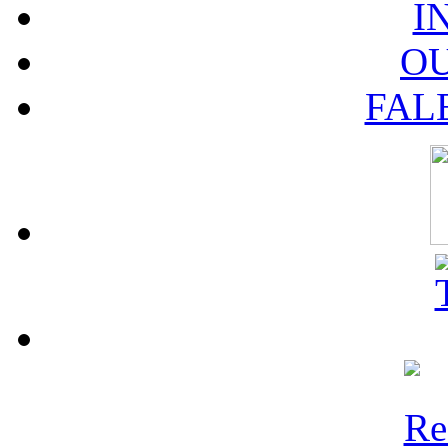
I
O
FAL