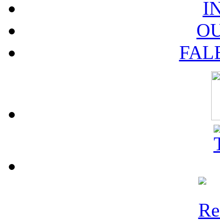
I
O
FAL