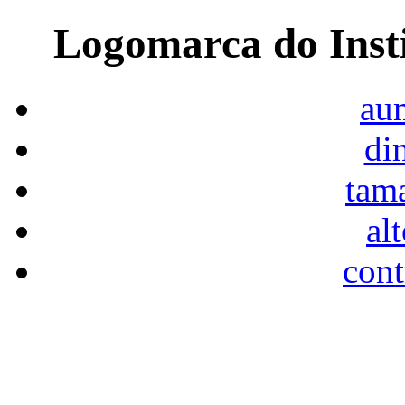
Logomarca do Inst
aum
di
tam
al
cont