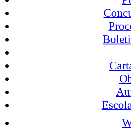
Concu
Proc
Bolet
Cart
Ob
Au
Escol
W