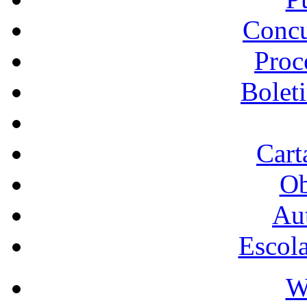
Concu
Proc
Bolet
Cart
Ob
Au
Escol
W