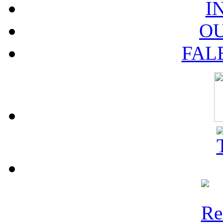
I
O
FAL