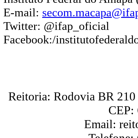
E-mail:
secom.macapa@ifap
Twitter: @ifap_oficial
Facebook:/institutofederal
ÂÂÂÂÂÂÂÂ
Reitoria: Rodovia BR 210 
CEP: 
Email: rei
Telefone: