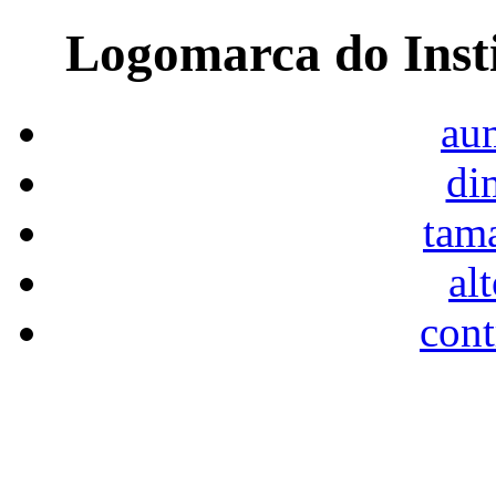
Logomarca do Inst
aum
di
tam
al
cont