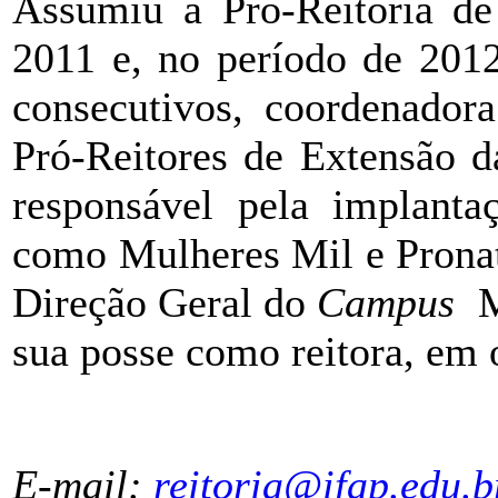
Assumiu a Pró-Reitoria d
2011 e, no período de 2012
consecutivos, coordenado
Pró-Reitores de Extensão d
responsável pela implanta
como Mulheres Mil e Pronat
Direção Geral do
C
a
mpus
Ma
sua posse como reitora, em 
E-mail:
reitoria@ifap.edu.b