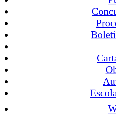
Concu
Proc
Bolet
Cart
Ob
Au
Escol
W