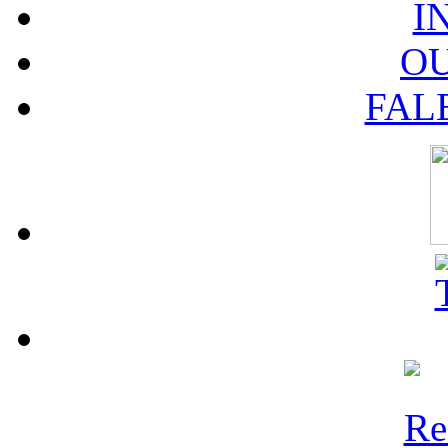
I
O
FAL