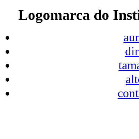
Logomarca do Inst
aum
di
tam
al
cont