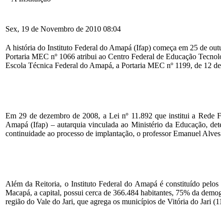
Sex, 19 de Novembro de 2010 08:04
A história do Instituto Federal do Amapá (Ifap) começa em 25 de out
Portaria MEC nº 1066 atribui ao Centro Federal de Educação Tecnológi
Escola Técnica Federal do Amapá, a Portaria MEC nº 1199, de 12 de
ÂÂÂ
ÂÂÂ
Em 29 de dezembro de 2008, a Lei nº 11.892 que institui a Rede Fe
Amapá (Ifap) – autarquia
vinculada ao Ministério da Educação, dete
continuidade ao processo de implantação, o professor Emanuel Alve
ÂÂÂ
ÂÂÂ
Além da Reitoria, o Instituto Federal do Amapá é constituído pelo
Macapá, a capital, possui cerca de 366.484 habitantes, 75% da demogr
região do Vale do Jari, que agrega os municípios de Vitória do Jari (
ÂÂÂ