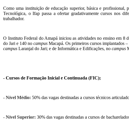
Como uma instituição de educação superior, básica e profissional, plu
Tecnológica, o Ifap passa a ofertar gradativamente cursos nos
dife
trabalhador
.
ÂÂÂ
O Instituto Federal do Amapá iniciou as atividades no ensino em 8
do Jari e 140 no
campus
Macapá. Os primeiros cursos implantados – de
campus
Laranjal do Jari; e de Informática e Edificações, no
campus
M
ÂÂÂ
ÂÂÂ
-
Cursos de Formação Inicial e Continuada (FIC);
ÂÂÂ
- Nível Médio:
50% das vagas destinadas a cursos técnicos articula
ÂÂÂ
- Nível Superior:
30% das vagas destinadas a cursos de bacharelados 
ÂÂÂ