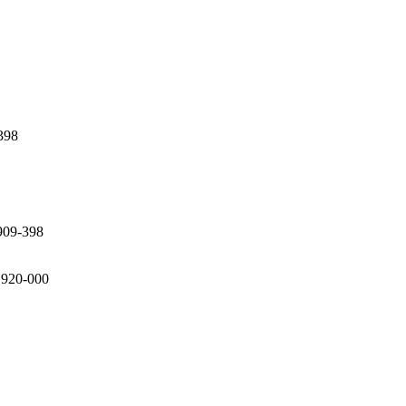
398
909-398
8.920-000