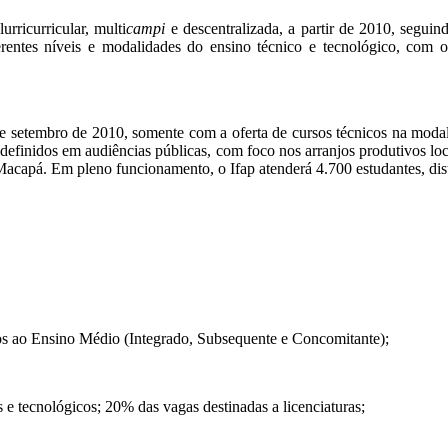
rricurricular, multi
campi
e descentralizada, a partir de 2010, seguin
rentes níveis e modalidades do ensino técnico e tecnológico, com 
 de setembro de 2010, somente com a oferta de cursos técnicos na mod
finidos em audiências públicas, com foco nos arranjos produtivos loca
acapá. Em pleno funcionamento, o Ifap atenderá 4.700 estudantes, dist
dos ao Ensino Médio (Integrado, Subsequente e Concomitante);
e tecnológicos; 20% das vagas destinadas a licenciaturas;