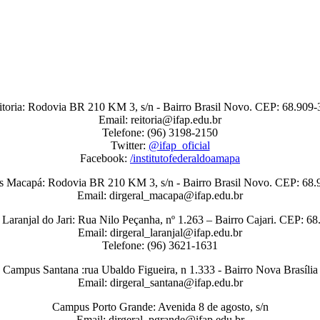
itoria: Rodovia BR 210 KM 3, s/n - Bairro Brasil Novo. CEP: 68.909-
Email: reitoria@ifap.edu.br
Telefone: (96) 3198-2150
Twitter:
@ifap_oficial
Facebook:
/institutofederaldoamapa
 Macapá: Rodovia BR 210 KM 3, s/n - Bairro Brasil Novo. CEP: 68.
Email: dirgeral_macapa@ifap.edu.br
aranjal do Jari: Rua Nilo Peçanha, nº 1.263 – Bairro Cajari. CEP: 6
Email: dirgeral_laranjal@ifap.edu.br
Telefone: (96) 3621-1631
Campus Santana :rua Ubaldo Figueira, n 1.333 - Bairro Nova Brasília
Email: dirgeral_santana@ifap.edu.br
Campus Porto Grande: Avenida 8 de agosto, s/n
Email: dirgeral_pgrande@ifap.edu.br