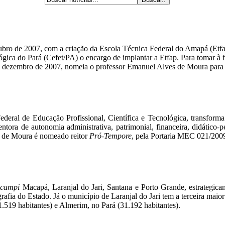
ubro de 2007, com a criação da Escola Técnica Federal do Amapá (Etfap)
ca do Pará (Cefet/PA) o encargo de implantar a Etfap. Para tomar à fre
 dezembro de 2007, nomeia o professor Emanuel Alves de Moura para 
deral de Educação Profissional, Científica e Tecnológica, transforma
ntora de autonomia administrativa, patrimonial, financeira, didático-p
s de Moura é nomeado reitor
Pró-Tempore
, pela Portaria MEC 021/2009
s
campi
Macapá, Laranjal do Jari, Santana e Porto Grande, estrategica
afia do Estado. Já o município de Laranjal do Jari tem a terceira mai
11.519 habitantes) e Almerim, no Pará (31.192 habitantes).