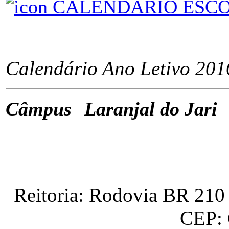
CALENDÁRIO ESCOLAR
ÂÂÂÂÂÂÂÂÂÂÂÂÂÂÂÂ
Calendário Ano Letivo 201
Câmpus
Â
Laranjal do Jari
ÂÂÂÂÂÂ
Reitoria: Rodovia BR 210 
CEP: 