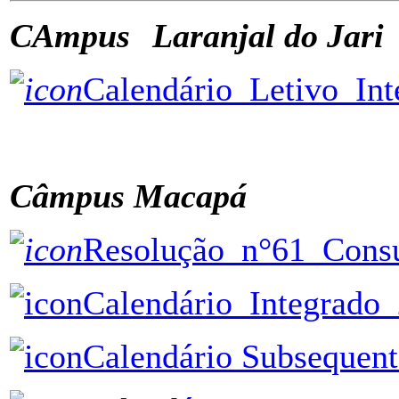
CAmpus
Â
Laranjal do Jari
Calendário_Letivo_In
ÂÂÂÂÂÂÂÂÂÂÂÂÂÂÂÂÂÂ
Câmpus
Macapá
Resolução_n°61_Cons
Calendário_Integrado
Calendário Subsequen