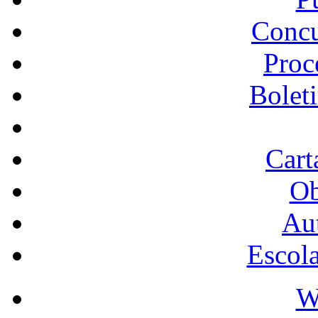
Concu
Proc
Bolet
Cart
Ob
Au
Escol
W