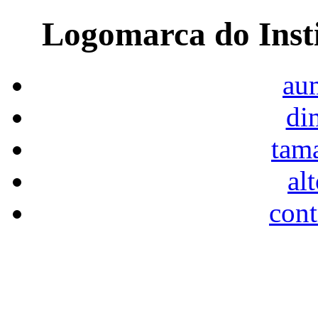
Logomarca do Inst
aum
di
tam
al
cont