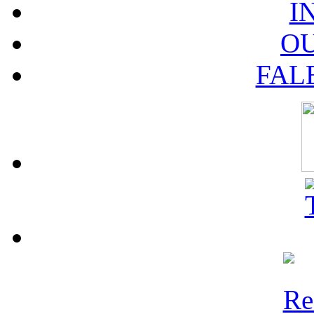
I
O
FAL