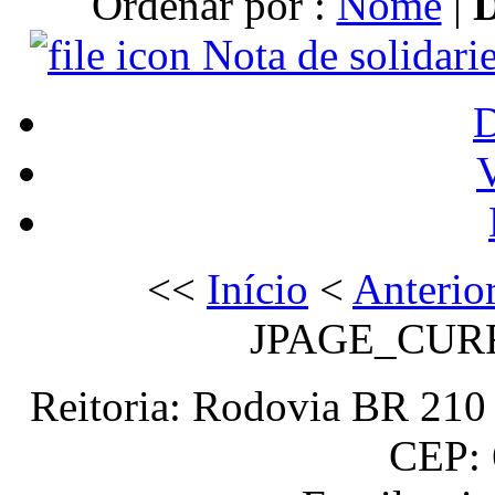
Ordenar por :
Nome
|
Nota de solidari
V
<<
Início
<
Anterio
JPAGE_CUR
Reitoria: Rodovia BR 210 
CEP: 