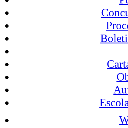
Concu
Proc
Bolet
Cart
Ob
Au
Escol
W