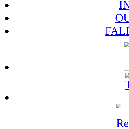
I
O
FAL