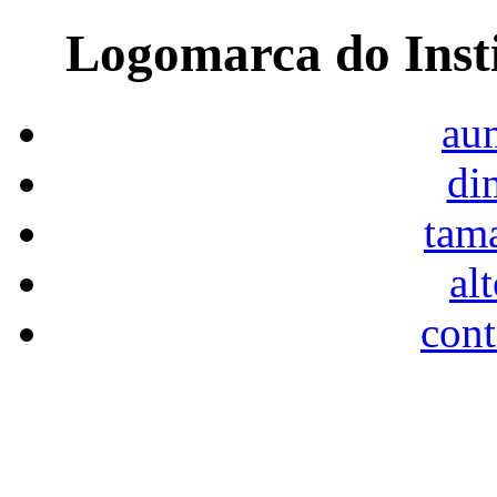
Logomarca do Inst
aum
di
tam
al
cont