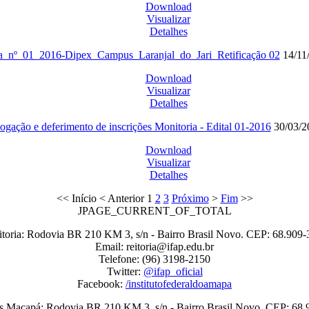
Download
Visualizar
Detalhes
_nº_01_2016-Dipex_Campus_Laranjal_do_Jari_Retificação 02
14/11
Download
Visualizar
Detalhes
gação e deferimento de inscrições Monitoria - Edital 01-2016
30/03/
Download
Visualizar
Detalhes
<<
Início
<
Anterior
1
2
3
Próximo
>
Fim
>>
JPAGE_CURRENT_OF_TOTAL
itoria: Rodovia BR 210 KM 3, s/n - Bairro Brasil Novo. CEP: 68.909-
Email: reitoria@ifap.edu.br
Telefone: (96) 3198-2150
Twitter:
@ifap_oficial
Facebook:
/institutofederaldoamapa
 Macapá: Rodovia BR 210 KM 3, s/n - Bairro Brasil Novo. CEP: 68.