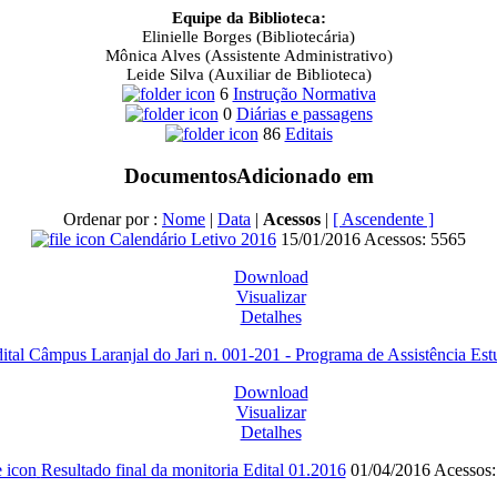
Equipe da Biblioteca:
Elinielle Borges (Bibliotecária)
Mônica Alves (Assistente Administrativo)
Leide Silva (Auxiliar de Biblioteca)
6
Instrução Normativa
0
Diárias e passagens
86
Editais
Documentos
Adicionado em
Ordenar por :
Nome
|
Data
|
Acessos
|
[ Ascendente ]
Calendário Letivo 2016
15/01/2016
Acessos: 5565
Download
Visualizar
Detalhes
ital Câmpus Laranjal do Jari n. 001-201 - Programa de Assistência Estu
Download
Visualizar
Detalhes
Resultado final da monitoria Edital 01.2016
01/04/2016
Acessos: