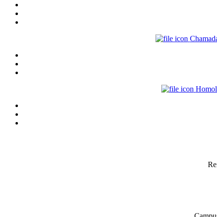
Chamada
Homolo
Re
Campus