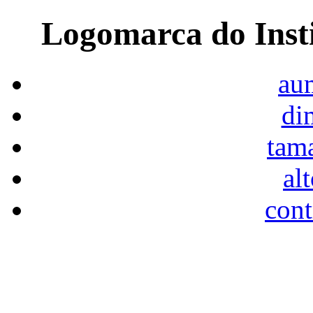
Logomarca do Inst
aum
di
tam
al
cont