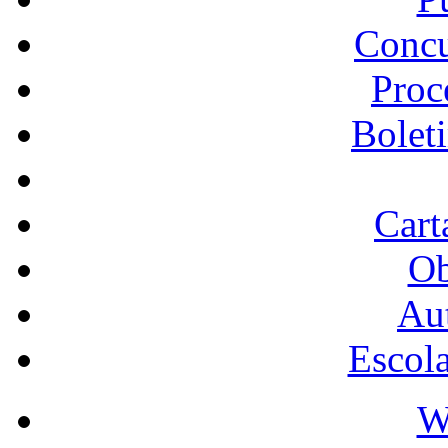
Concu
Proc
Bolet
Cart
Ob
Au
Escol
W