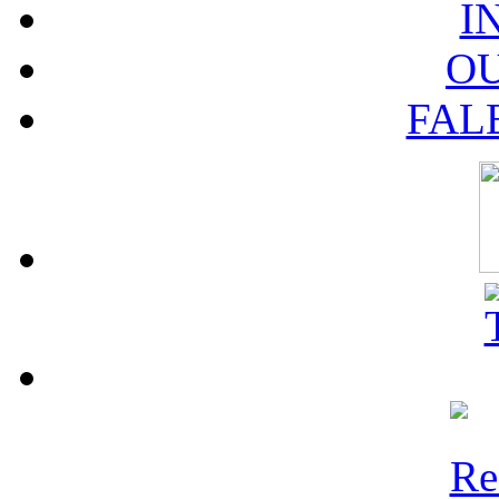
I
O
FAL