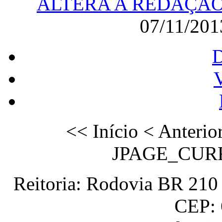
ALTERA A REDAÇÃO D
07/11/20
V
<<
Início
<
Anterio
JPAGE_CUR
Reitoria: Rodovia BR 210 
CEP: 