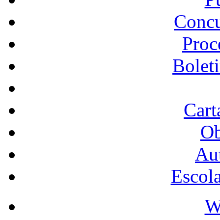
Concu
Proc
Bolet
Cart
Ob
Au
Escol
W