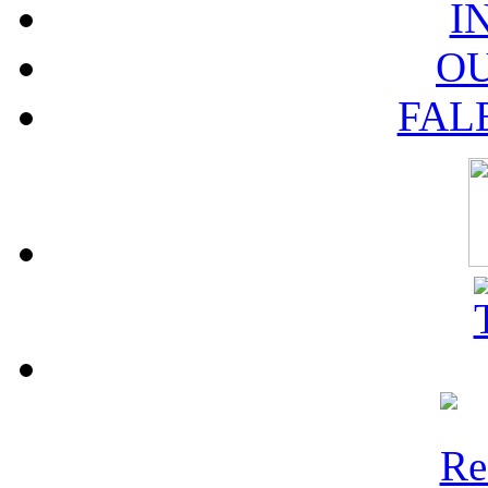
I
O
FAL