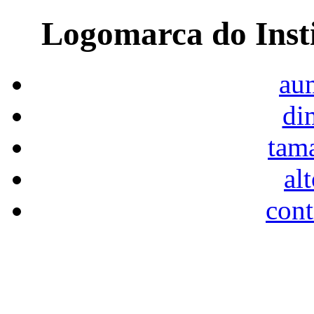
Logomarca do Inst
aum
di
tam
al
cont