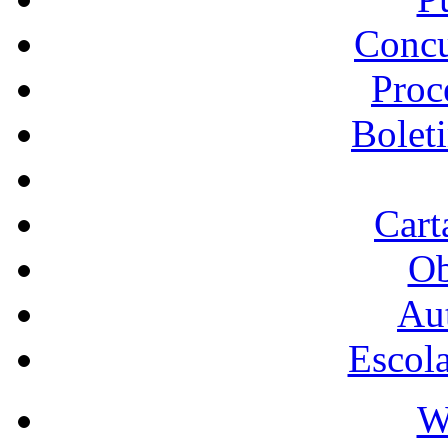
Concu
Proc
Bolet
Cart
Ob
Au
Escol
W