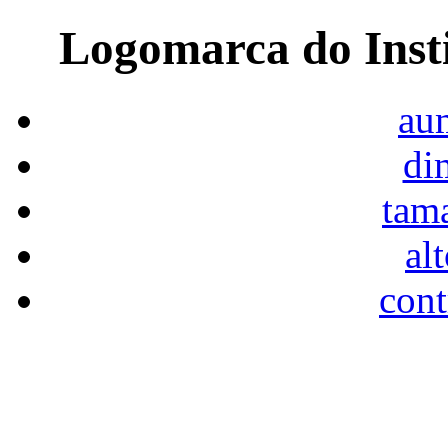
Logomarca do Inst
aum
di
tam
al
cont