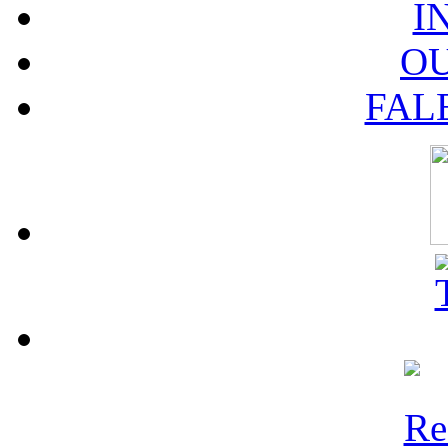
I
O
FAL