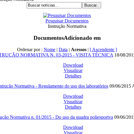
Pesquisar Documentos
Instrução Normativa
Documentos
Adicionado em
Ordenar por :
Nome
|
Data
|
Acessos
|
[ Ascendente ]
TRUÇÃO NORMATIVA N. 03-2015 - VISITA TÉCNICA
18/08/20
Download
Visualizar
Detalhes
strução Normativa - Regulamento do uso dos laboratórios
09/06/2015
Download
Visualizar
Detalhes
rução Normativa n. 01/2015 - Do uso da quadra poliesportva
09/06/20
Download
Visualizar