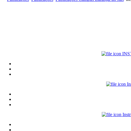
INS
In
Inst