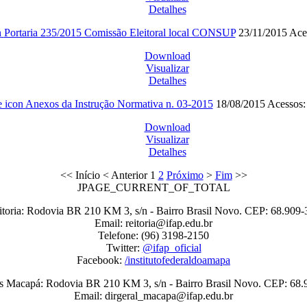
Detalhes
Portaria 235/2015 Comissão Eleitoral local CONSUP
23/11/2015
Ace
Download
Visualizar
Detalhes
Anexos da Instrução Normativa n. 03-2015
18/08/2015
Acessos:
Download
Visualizar
Detalhes
<<
Início
<
Anterior
1
2
Próximo
>
Fim
>>
JPAGE_CURRENT_OF_TOTAL
itoria: Rodovia BR 210 KM 3, s/n - Bairro Brasil Novo. CEP: 68.909-
Email: reitoria@ifap.edu.br
Telefone: (96) 3198-2150
Twitter:
@ifap_oficial
Facebook:
/institutofederaldoamapa
 Macapá: Rodovia BR 210 KM 3, s/n - Bairro Brasil Novo. CEP: 68.
Email: dirgeral_macapa@ifap.edu.br