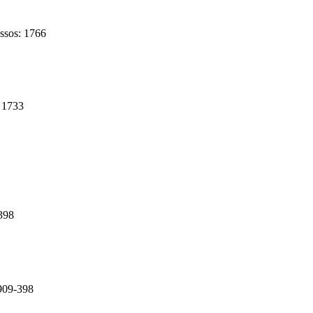
ssos: 1766
 1733
398
909-398