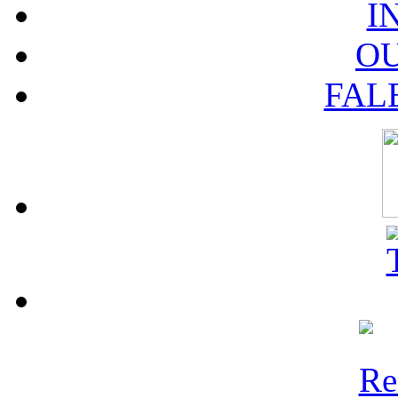
I
O
FAL