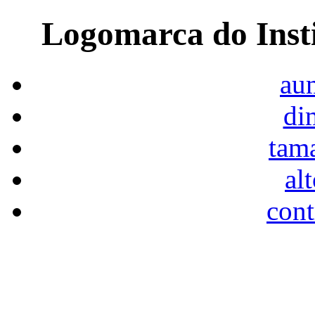
Logomarca do Inst
aum
di
tam
al
cont