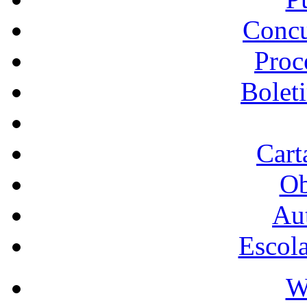
Concu
Proc
Bolet
Cart
Ob
Au
Escol
W