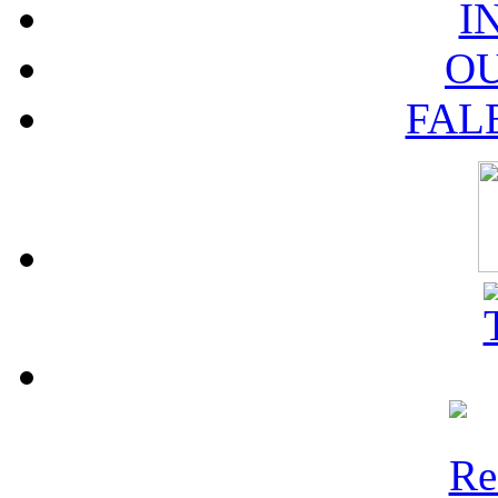
I
O
FAL