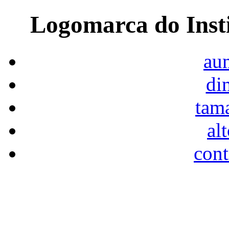
Logomarca do Inst
aum
di
tam
al
cont