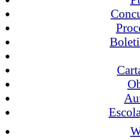
Concu
Proc
Bolet
Cart
Ob
Au
Escol
W