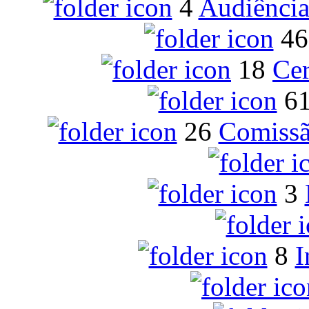
4
Audiência
46
18
Cer
6
26
Comissã
3
8
I