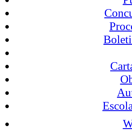
Concu
Proc
Bolet
Cart
Ob
Au
Escol
W