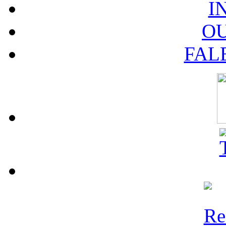
I
O
FAL