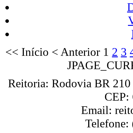
V
<<
Início
<
Anterior
1
2
3
JPAGE_CUR
Reitoria: Rodovia BR 210 
CEP: 
Email: rei
Telefone: