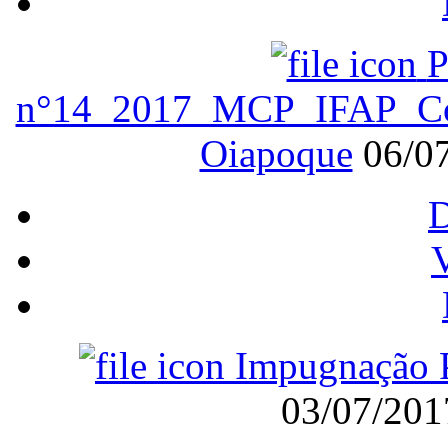
P
n°14_2017_MCP_IFAP_Con
Oiapoque
06/0
V
Impugnação P
03/07/20