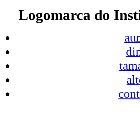
Logomarca do Inst
aum
di
tam
al
cont