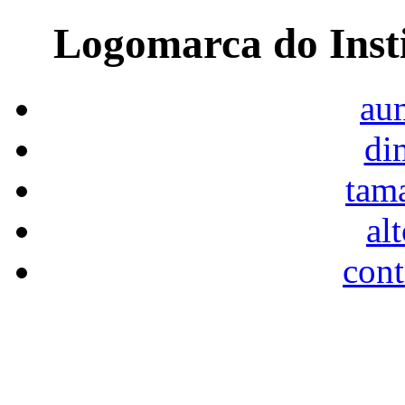
Logomarca do Inst
aum
di
tam
al
cont