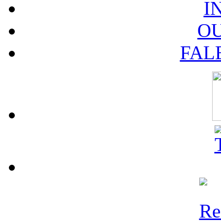
I
O
FAL