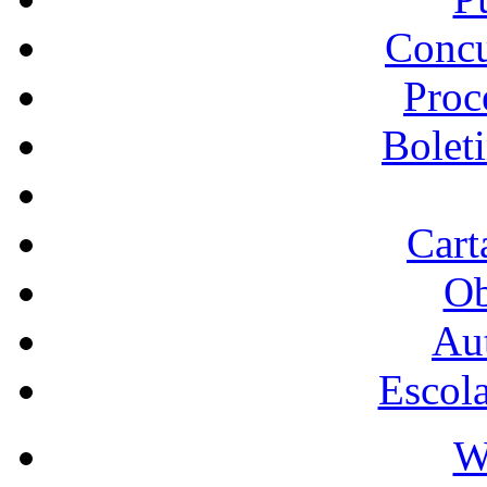
Concu
Proc
Bolet
Cart
Ob
Au
Escol
W