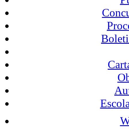
Concu
Proc
Bolet
Cart
Ob
Au
Escol
W