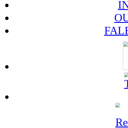
I
O
FAL