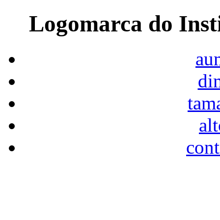
Logomarca do Inst
aum
di
tam
al
cont