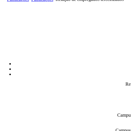
Re
Campus
Campus L