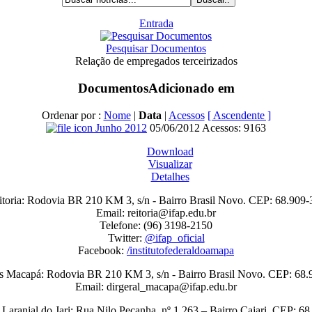
Entrada
Pesquisar Documentos
Relação de empregados terceirizados
Documentos
Adicionado em
Ordenar por :
Nome
|
Data
|
Acessos
[ Ascendente ]
Junho 2012
05/06/2012
Acessos: 9163
Download
Visualizar
Detalhes
itoria: Rodovia BR 210 KM 3, s/n - Bairro Brasil Novo. CEP: 68.909-
Email: reitoria@ifap.edu.br
Telefone: (96) 3198-2150
Twitter:
@ifap_oficial
Facebook:
/institutofederaldoamapa
 Macapá: Rodovia BR 210 KM 3, s/n - Bairro Brasil Novo. CEP: 68.
Email: dirgeral_macapa@ifap.edu.br
aranjal do Jari: Rua Nilo Peçanha, nº 1.263 – Bairro Cajari. CEP: 6