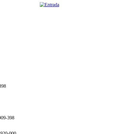
398
909-398
8.920-000