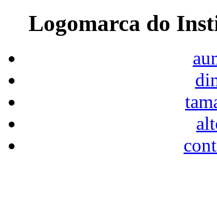
Logomarca do Inst
aum
di
tam
al
cont