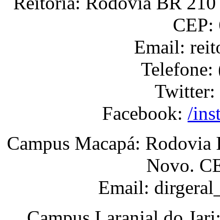
Reitoria: Rodovia BR 210 
CEP: 
Email: rei
Telefone:
Twitter:
Facebook:
/ins
Campus Macapá: Rodovia BR
Novo. CE
Email: dirgera
Campus Laranjal do Jari