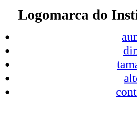
Logomarca do Inst
aum
di
tam
al
cont