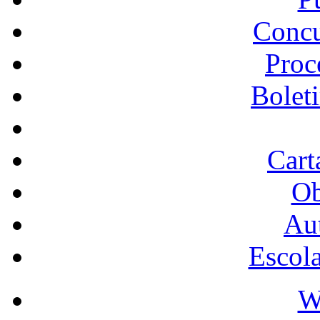
Concu
Proc
Bolet
Cart
Ob
Au
Escol
W