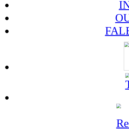
I
O
FAL