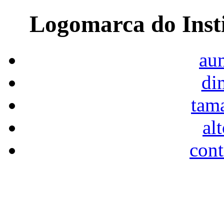
Logomarca do Inst
aum
di
tam
al
cont