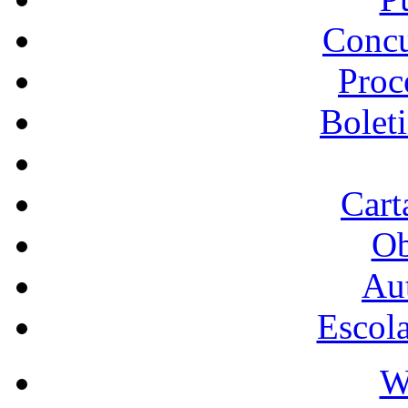
Concu
Proc
Bolet
Cart
Ob
Au
Escol
W