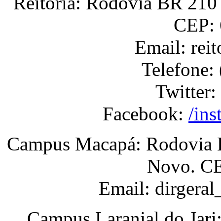
Reitoria: Rodovia BR 210 
CEP: 
Email: rei
Telefone:
Twitter:
Facebook:
/ins
Campus Macapá: Rodovia BR
Novo. CE
Email: dirgera
Campus Laranjal do Jari