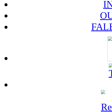
I
O
FAL