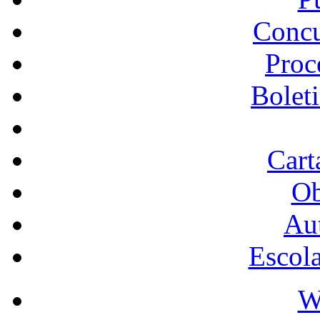
Concu
Proc
Bolet
Cart
Ob
Au
Escol
W