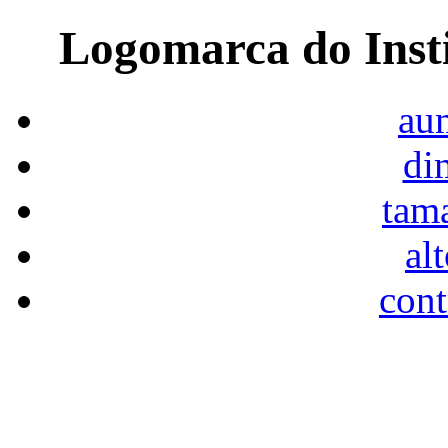
Logomarca do Inst
aum
di
tam
al
cont