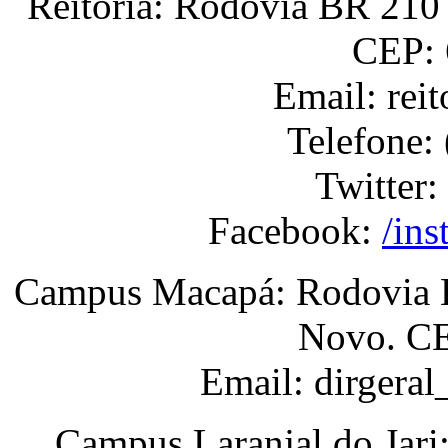
Reitoria: Rodovia BR 210 
CEP: 
Email: rei
Telefone:
Twitter:
Facebook:
/ins
Campus Macapá: Rodovia BR
Novo. CE
Email: dirgera
Campus Laranjal do Jari