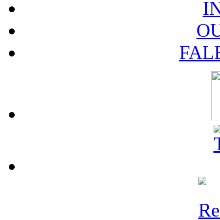
I
O
FAL