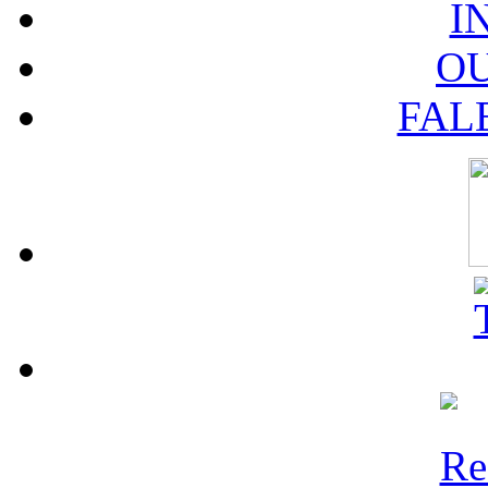
I
O
FAL