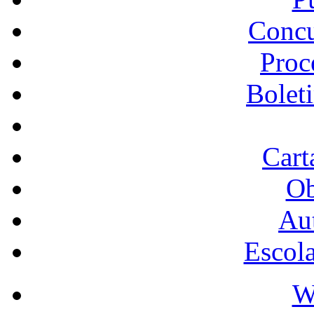
Concu
Proc
Bolet
Cart
Ob
Au
Escol
W