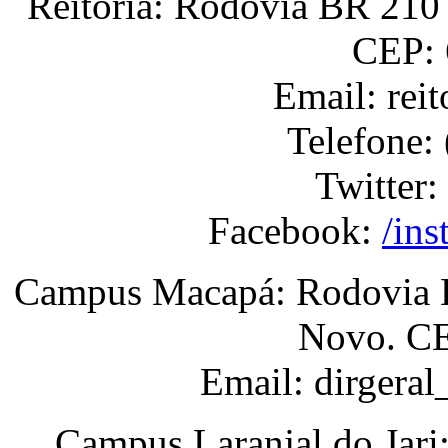
Reitoria: Rodovia BR 210 
CEP: 
Email: rei
Telefone:
Twitter:
Facebook:
/ins
Campus Macapá: Rodovia BR
Novo. CE
Email: dirgera
Campus Laranjal do Jari