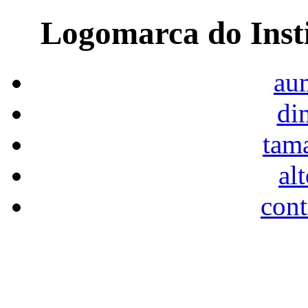
Logomarca do Inst
aum
di
tam
al
cont