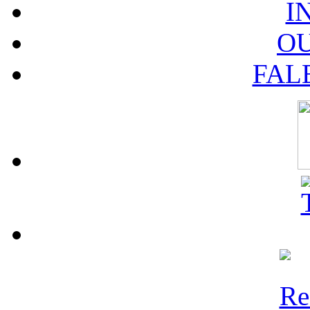
I
O
FAL