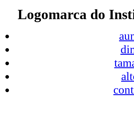
Logomarca do Inst
aum
di
tam
al
cont