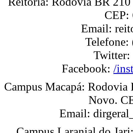
Reitoria: Rodovia BR 210 
CEP: 
Email: rei
Telefone:
Twitter:
Facebook:
/ins
Campus Macapá: Rodovia BR
Novo. CE
Email: dirgera
Campus Laranjal do Jari