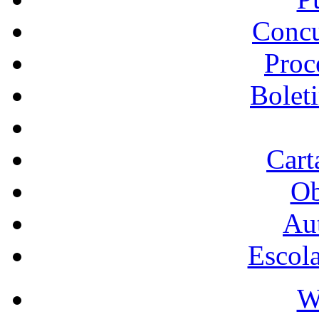
Concu
Proc
Bolet
Cart
Ob
Au
Escol
W