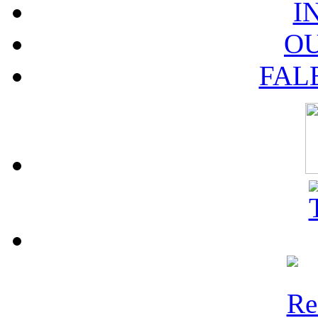
I
O
FAL