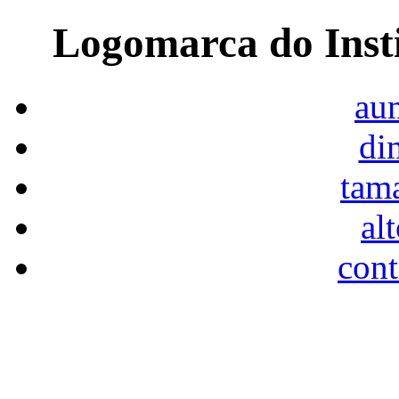
Logomarca do Inst
aum
di
tam
al
cont