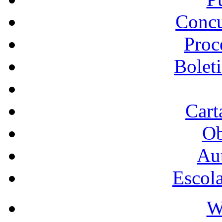
Concu
Proc
Bolet
Cart
Ob
Au
Escol
W